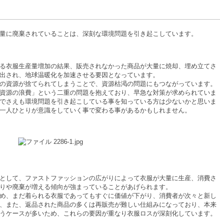
量に廃棄されていることは、深刻な環境問題を引き起こしています。
る衣服生産量増加の結果、販売されなかった商品が大量に焼却、埋め立てさ
排出され、地球温暖化を加速させる要因となっています。
の資源が捨てられてしまうことで、資源枯渇の問題にもつながっています。
資源の浪費」という二重の問題を抱えており、早急な対策が求められていま
でさえも環境問題を引き起こしている事を知っている方は少ないかと思いま
一人ひとりが意識をしていく事で変わる事があるかもしれません。
として、ファストファッションの広がりによって衣服が大量に生産、消費さ
りや廃棄が増える傾向が強まっていることがあげられます。
め、まだ着られる衣服であってもすぐに価値が下がり、消費者が次々と新し
、また、返品された商品の多くは再販売が難しい仕組みになっており、本来
うケースが多いため、これらの要因が重なり衣服ロスが深刻化しています。