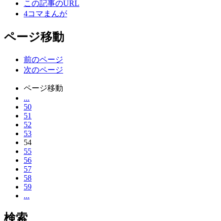
この記事のURL
4コマまんが
ページ移動
前のページ
次のページ
ページ移動
...
50
51
52
53
54
55
56
57
58
59
...
検索