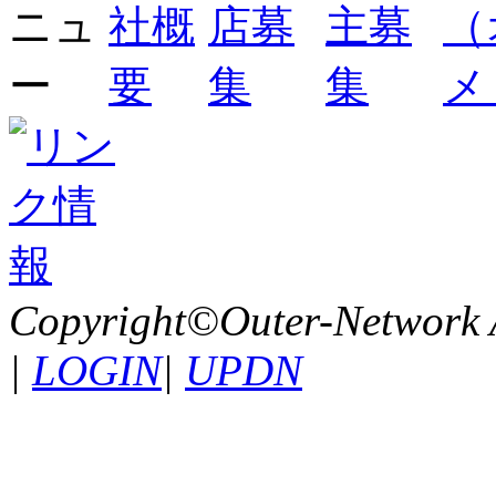
Copyright©Outer-Network A
|
LOGIN
|
UPDN