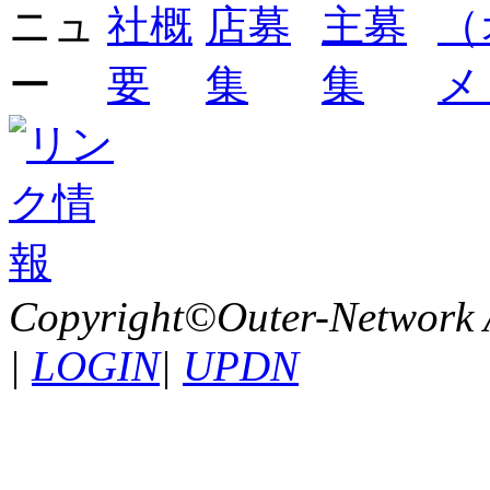
Copyright©Outer-Network A
|
LOGIN
|
UPDN