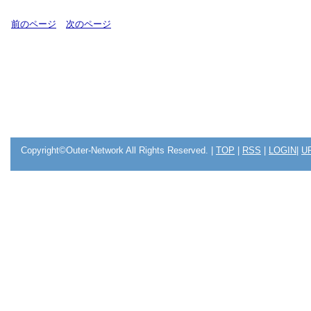
前のページ
次のページ
Copyright©Outer-Network All Rights Reserved. |
TOP
|
RSS
|
LOGIN
|
U