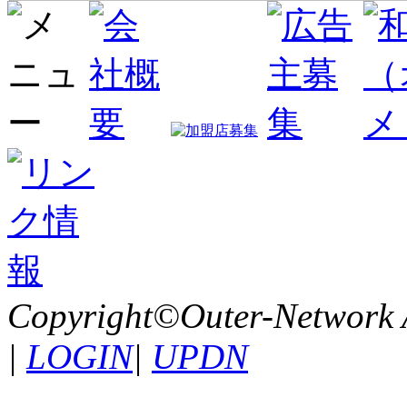
Copyright©Outer-Network A
|
LOGIN
|
UPDN