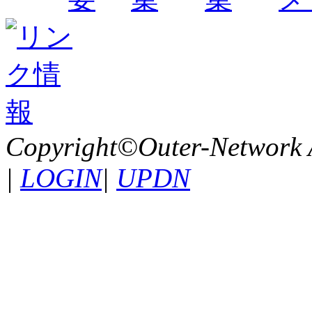
Copyright©Outer-Network A
|
LOGIN
|
UPDN